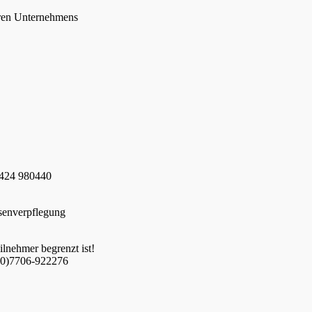
teren Unternehmens
7424 980440
senverpflegung
ilnehmer begrenzt ist!
9(0)7706-922276