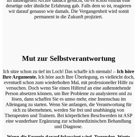
im hauseigenen Archiv danach gesucht, ob es schon einmal eine
derartige oder ähnliche Erfahrung gab. Falls dem so ist, reagieren
wir darauf genauso wie damals. Die Vergangenheit wird somit
permanent in die Zukunft projiziert.
Mut zur Selbstverantwortung
Ich sitze schon zu tief im Loch! Das schaffe ich niemals! –
Ich höre
Ihre Argumente.
Ich höre auch Ihre Überlegung, es vielleicht doch,
eventuell schon zum wiederholten Mal, mit professioneller Hilfe zu
versuchen. Doch wenn Sie einen Hilferuf an eine außenstehende
Person absetzen können, um Ihre Probleme zu analysieren und zu
lösen, dann schaffen Sie es umso mehr, eine Innenschau im
Alleingang zu starten. Wenn Sie anfangen, die Verantwortung für
sich zu übernehmen, werden Sie frei und unabhängig von
Therapeuten und Trainern. Bei körperlichen Beschwerden ist ASP
eine wunderbare Ergänzung zur schulmedizinischen Behandlung
und Diagnose.
Wenn die Energie darauf fokussiert wird, Tugenden, Werte